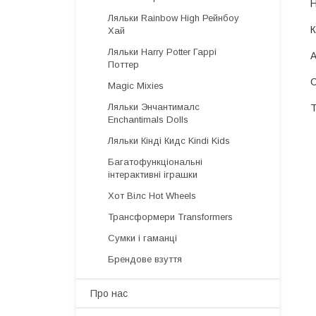
Ляльки Rainbow High Рейнбоу
Хай
Ляльки Harry Potter Гаррі
Поттер
Magic Mixies
Ляльки Энчантималс
Enchantimals Dolls
Ляльки Кінді Кидс Kindi Kids
Багатофункціональні
інтерактивні іграшки
Хот Вілс Hot Wheels
Трансформери Transformers
Сумки і гаманці
Брендове взуття
Про нас