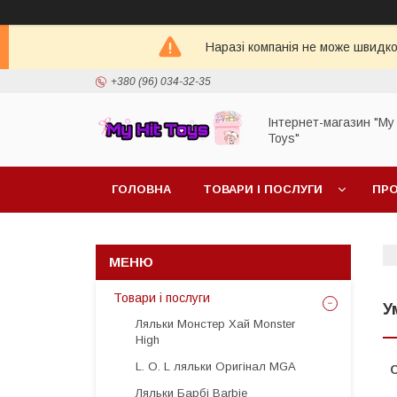
Наразі компанія не може швидко 
+380 (96) 034-32-35
Інтернет-магазин "My 
Toys"
ГОЛОВНА
ТОВАРИ І ПОСЛУГИ
ПРО
Товари і послуги
У
Ляльки Монстер Хай Monster
High
L. O. L ляльки Оригінал MGA
Ляльки Барбі Barbie