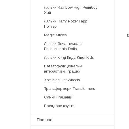
Ляльки Rainbow High Рейнбоу
Хай
Ляльки Harry Potter Гаррі
Поттер
Magic Mixies
Ляльки Энчантималс
Enchantimals Dolls
Ляльки Кінді Кидс Kindi Kids
Багатофункціональні
інтерактивні іграшки
Хот Вілс Hot Wheels
Трансформери Transformers
Сумки і гаманці
Брендове взуття
Про нас