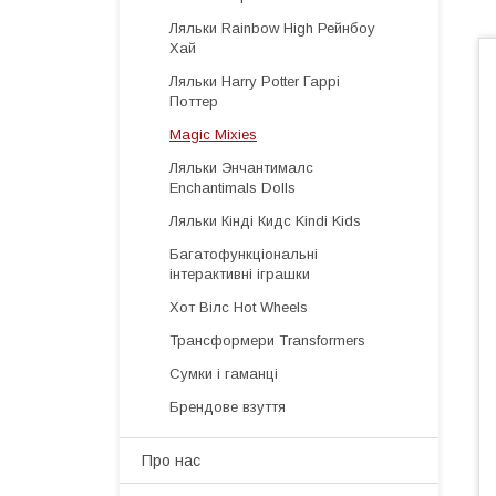
Ляльки Rainbow High Рейнбоу
Хай
Ляльки Harry Potter Гаррі
Поттер
Magic Mixies
Ляльки Энчантималс
Enchantimals Dolls
Ляльки Кінді Кидс Kindi Kids
Багатофункціональні
інтерактивні іграшки
Хот Вілс Hot Wheels
Трансформери Transformers
Сумки і гаманці
Брендове взуття
Про нас