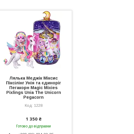
Лялька Меджік Міксис
Піксілінг Унія та єдиноріг
Пегакорн Magic Mixies
Pixlings Unia The Unicorn
Pegacorn
1228
1 350 ₴
Готово до відправки