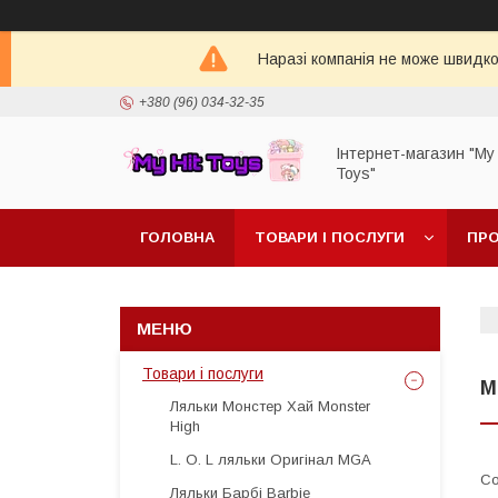
Наразі компанія не може швидко 
+380 (96) 034-32-35
Інтернет-магазин "My 
Toys"
ГОЛОВНА
ТОВАРИ І ПОСЛУГИ
ПРО
Товари і послуги
M
Ляльки Монстер Хай Monster
High
L. O. L ляльки Оригінал MGA
Ляльки Барбі Barbie