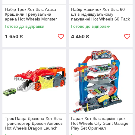
Набір Трек Хот Вілс Атака
Набір машинок Хот Вілс 60
Крашзили Тренувальна
шт в індивідуальному
арена Hot Wheels Monster
пакуванні Hot Wheels 60 Pack
Trucks Arena Smashers
Basic Car Mattel Original!
Готово до відправки
Готово до відправки
Crushzilla
1 650
4 450
₴
₴
Трек Паща Дракона Хот Вілс
Гараж Хот Вілс паркінг трек
Транспортер Дракон Автовоз
Hot Wheels City Stunt Garage
Hot Wheels Dragon Launch
Play Set Оригінал
Transporter Mattel GTK42