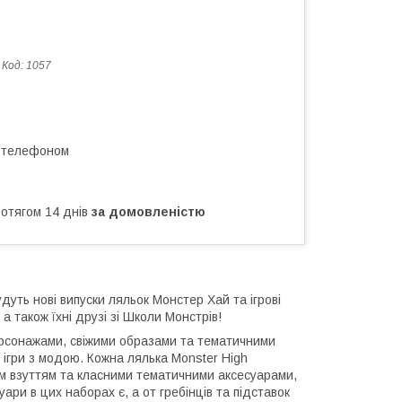
Код:
1057
а телефоном
ротягом 14 днів
за домовленістю
уть нові випуски ляльок Монстер Хай та ігрові
а також їхні друзі зі Школи Монстрів!
персонажами, свіжими образами та тематичними
 ігри з модою. Кожна лялька Monster High
м взуттям та класними тематичними аксесуарами,
ари в цих наборах є, а от гребінців та підставок