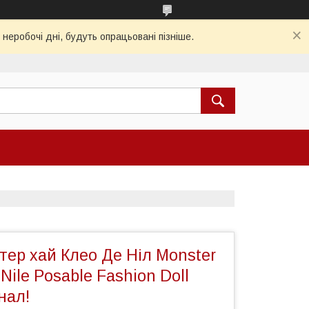
 неробочі дні, будуть опрацьовані пізніше.
ер хай Клео Де Ніл Monster
Nile Posable Fashion Doll
нал!