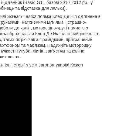
і щоденник (Basic-G1 - базові 2010-2012 рр., у
бінець та підставка для ляльки).
тилі Scream-Tastic! Лялька Клео Де Ніл одягнена в
 рукавами, натхненими муміями, і страшно-
оботи до колін, моторошно-круті намисто з
міть образ ляльки Клео Де Ніл на новий рівень за
 таких як рюкзак з пірамідками, прикрашений
смартфоном та макіяжем. Надихніть моторошну
кості тулуба, ліктів, зап'ястям та коліна
вих позах.
и їхні історії з усім загоном упирів! Кожен