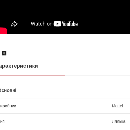
арактеристики
Основні
иробник
Mattel
ип
Лялька