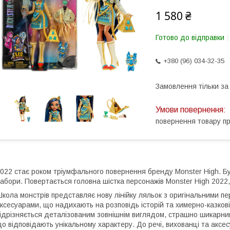
1 580 ₴
Готово до відправки
+380 (96) 034-32-35
Замовлення тільки з
повернення товару п
022 стає роком тріумфального повернення бренду Monster High. Буд
абори. Повертається головна шістка персонажів Monster High 2022, 
кола монстрів представляє нову лінійку ляльок з оригінальними 
ксесуарами, що надихають на розповідь історій та химерно-казкові
ідрізняється деталізованим зовнішнім виглядом, страшно шикарни
о відповідають унікальному характеру. До речі, вихованці та аксесу