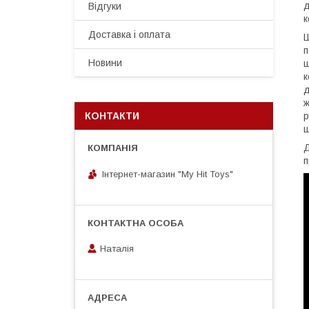
д
Відгуки
к
Доставка і оплата
Ш
п
Новини
ш
к
д
ж
КОНТАКТИ
р
ш
Д
п
Інтернет-магазин "My Hit Toys"
Наталія