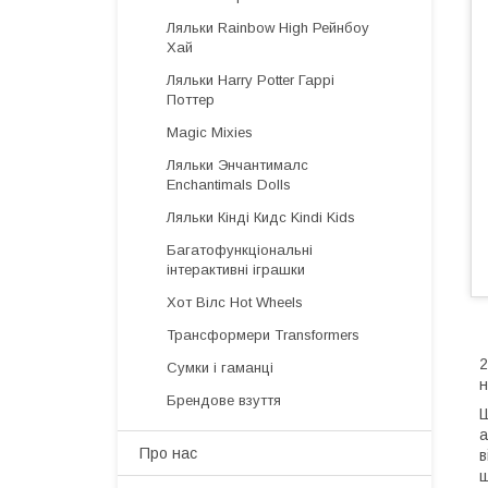
Ляльки Rainbow High Рейнбоу
Хай
Ляльки Harry Potter Гаррі
Поттер
Magic Mixies
Ляльки Энчантималс
Enchantimals Dolls
Ляльки Кінді Кидс Kindi Kids
Багатофункціональні
інтерактивні іграшки
Хот Вілс Hot Wheels
Трансформери Transformers
2
Сумки і гаманці
н
Брендове взуття
Ш
а
Про нас
в
щ