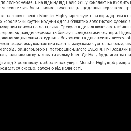
ля ляльок немає. І, на відміну від Basic-G1, у комплект не входить 
омплекті у яких були: лялька, вихованець, щоденник персонажа, гре
кола знову в сесії, і Monster High упирі чепуряться коридорами в с
о-королівськи крутий модний одяг з блакитно-золотистою сукнею з
икарним поясом на ланцюжку. Прекрасні деталі включають вбивчі ч
оміром, відповідні сережки та блискучі сонцезахисні окуляри. Підні
опомогою дивовижної куртки з бахромою та дивовижних аксесуарів,
уком-скарабеєм, компактний пакет із закусками буріто, напоями, 
озповідь за допомогою її моторошно-милого цуценя, Ну! Завдяки гнуч
анувальники можуть знімати ляльку Клео Де Ніл у будь-яких жахли
іти від 3 років можуть зібрати всіх упирів Monster High, щоб розіграт
родається окремо, залежно від наявності.