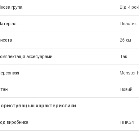
ікова група
Від 4 рок
атеріал
Пластик
исота
26 см
омплектація аксесуарами
Так
ерсонажі
Monster 
Стан
Новий
Користувацькі характеристики
од виробника
HHK54