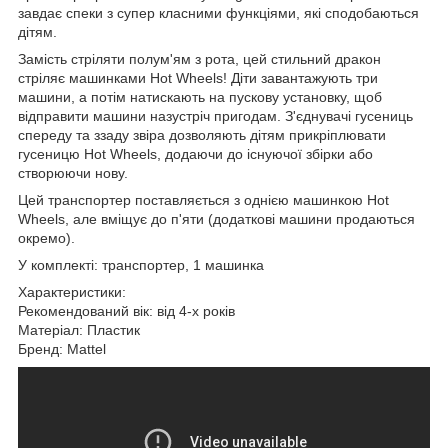
завдає спеки з супер класними функціями, які сподобаються
дітям.
Замість стріляти полум'ям з рота, цей стильний дракон
стріляє машинками Hot Wheels! Діти завантажують три
машини, а потім натискають на пускову установку, щоб
відправити машини назустріч пригодам. З'єднувачі гусениць
спереду та ззаду звіра дозволяють дітям прикріплювати
гусеницю Hot Wheels, додаючи до існуючої збірки або
створюючи нову.
Цей транспортер поставляється з однією машинкою Hot
Wheels, але вміщує до п'яти (додаткові машини продаються
окремо).
У комплекті: транспортер, 1 машинка
Характеристики:
Рекомендований вік: від 4-х років
Матеріал: Пластик
Бренд: Mattel